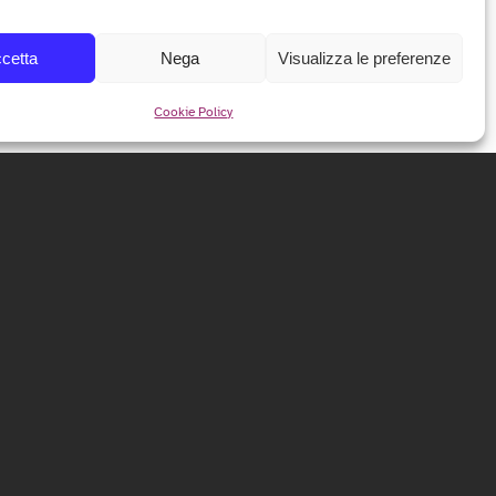
cetta
Nega
Visualizza le preferenze
Cookie Policy
NEWSLETTER
Iscriviti alla nostra newsletter per ricevere tutte le info e
le anticipazioni sul festival!
ISCRIVITI