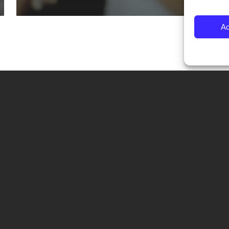
Ac
CONTATTI
Fondazione Palazzo Magnani
corso Garibaldi 31 – 42121 Reggio Emilia – Italy
tel. +39 0522 444446
info@fotografiaeuropea.it