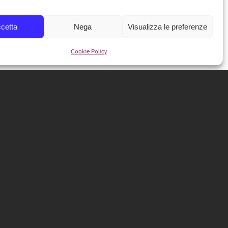
cetta
Nega
Visualizza le preferenze
Cookie Policy
NEWSLETTER
Iscriviti alla nostra newsletter per ricevere tutte le info e
le anticipazioni sul festival!
ISCRIVITI