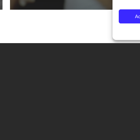
Ac
CONTATTI
Fondazione Palazzo Magnani
corso Garibaldi 31 – 42121 Reggio Emilia – Italy
tel. +39 0522 444446
info@fotografiaeuropea.it